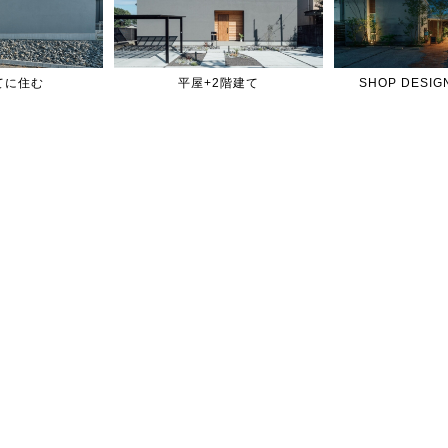
てに住む
平屋+2階建て
SHOP DES