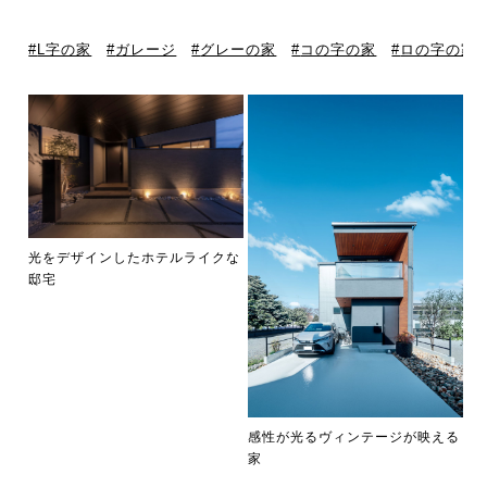
L字の家
ガレージ
グレーの家
コの字の家
ロの字の家
光をデザインしたホテルライクな
邸宅
感性が光るヴィンテージが映える
家