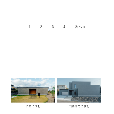
1
2
3
4
次へ »
平屋に住む
二階建てに住む