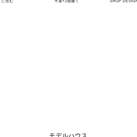
てに住む
平屋+2階建て
SHOP DES
モデルハウス