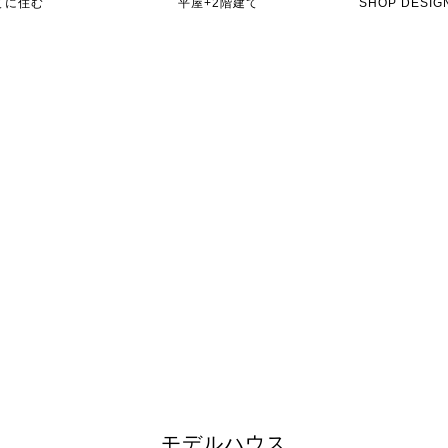
てに住む
平屋+2階建て
SHOP DES
モデルハウス